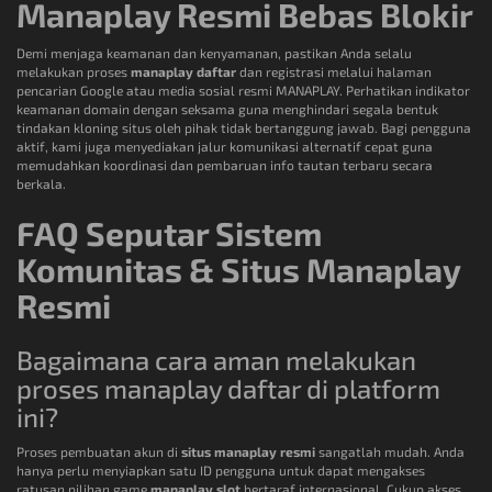
Manaplay Resmi Bebas Blokir
Demi menjaga keamanan dan kenyamanan, pastikan Anda selalu
melakukan proses
manaplay daftar
dan registrasi melalui halaman
pencarian Google atau media sosial resmi MANAPLAY. Perhatikan indikator
keamanan domain dengan seksama guna menghindari segala bentuk
tindakan kloning situs oleh pihak tidak bertanggung jawab. Bagi pengguna
aktif, kami juga menyediakan jalur komunikasi alternatif cepat guna
memudahkan koordinasi dan pembaruan info tautan terbaru secara
berkala.
FAQ Seputar Sistem
Komunitas & Situs Manaplay
Resmi
Bagaimana cara aman melakukan
proses manaplay daftar di platform
ini?
Proses pembuatan akun di
situs manaplay resmi
sangatlah mudah. Anda
hanya perlu menyiapkan satu ID pengguna untuk dapat mengakses
ratusan pilihan game
manaplay slot
bertaraf internasional. Cukup akses