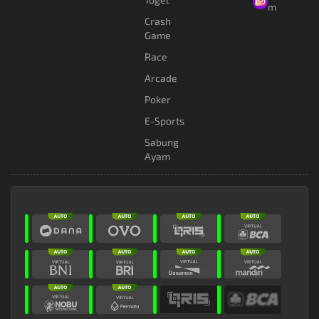
m
Crash
Game
Race
Arcade
Poker
E-Sports
Sabung
Ayam