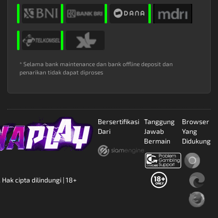
* Selama bank maintenance dan bank offline deposit dan
penarikan tidak dapat diproses
Bersertifikasi
Tanggung
Browser
Dari
Jawab
Yang
Bermain
Didukung
k cipta dilindungi | 18+