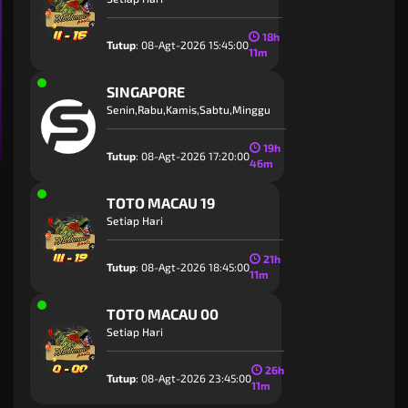
18h
Tutup
: 08-Agt-2026 15:45:00
11m
SINGAPORE
Senin,Rabu,Kamis,Sabtu,Minggu
19h
Tutup
: 08-Agt-2026 17:20:00
46m
TOTO MACAU 19
Setiap Hari
21h
Tutup
: 08-Agt-2026 18:45:00
11m
TOTO MACAU 00
Setiap Hari
26h
Tutup
: 08-Agt-2026 23:45:00
11m