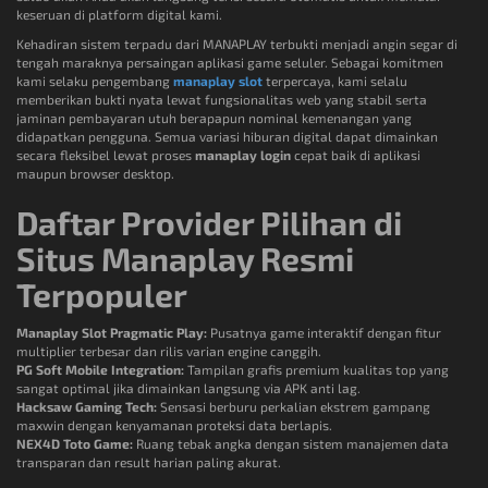
keseruan di platform digital kami.
Kehadiran sistem terpadu dari MANAPLAY terbukti menjadi angin segar di
tengah maraknya persaingan aplikasi game seluler. Sebagai komitmen
kami selaku pengembang
manaplay slot
terpercaya, kami selalu
memberikan bukti nyata lewat fungsionalitas web yang stabil serta
jaminan pembayaran utuh berapapun nominal kemenangan yang
didapatkan pengguna. Semua variasi hiburan digital dapat dimainkan
secara fleksibel lewat proses
manaplay login
cepat baik di aplikasi
maupun browser desktop.
Daftar Provider Pilihan di
Situs Manaplay Resmi
Terpopuler
Manaplay Slot Pragmatic Play:
Pusatnya game interaktif dengan fitur
multiplier terbesar dan rilis varian engine canggih.
PG Soft Mobile Integration:
Tampilan grafis premium kualitas top yang
sangat optimal jika dimainkan langsung via APK anti lag.
Hacksaw Gaming Tech:
Sensasi berburu perkalian ekstrem gampang
maxwin dengan kenyamanan proteksi data berlapis.
NEX4D Toto Game:
Ruang tebak angka dengan sistem manajemen data
transparan dan result harian paling akurat.