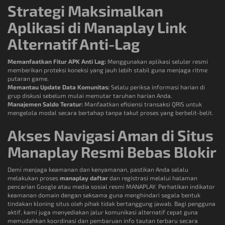
Strategi Maksimalkan
Aplikasi di Manaplay Link
Alternatif Anti-Lag
Memanfaatkan Fitur APK Anti Lag:
Menggunakan aplikasi seluler resmi
memberikan proteksi koneksi yang jauh lebih stabil guna menjaga ritme
putaran game.
Memantau Update Data Komunitas:
Selalu periksa informasi harian di
grup diskusi sebelum mulai memutar taruhan harian Anda.
Manajemen Saldo Teratur:
Manfaatkan efisiensi transaksi QRIS untuk
mengelola modal secara bertahap tanpa takut proses yang berbelit-belit.
Akses Navigasi Aman di Situs
Manaplay Resmi Bebas Blokir
Demi menjaga keamanan dan kenyamanan, pastikan Anda selalu
melakukan proses
manaplay daftar
dan registrasi melalui halaman
pencarian Google atau media sosial resmi MANAPLAY. Perhatikan indikator
keamanan domain dengan seksama guna menghindari segala bentuk
tindakan kloning situs oleh pihak tidak bertanggung jawab. Bagi pengguna
aktif, kami juga menyediakan jalur komunikasi alternatif cepat guna
memudahkan koordinasi dan pembaruan info tautan terbaru secara