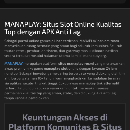
MANAPLAY: Situs Slot Online Kualitas
Top dengan APK Anti Lag
Sebagai portal online games pilihan terdepan, MANAPLAY berkomitmen
menyediakan ruang bermain yang aman bagi seluruh komunitas. Seluruh
tautan resmi, pembaruan sistem, dan gateway masuk dikoordinasikan
secara terpusat melalui halaman utama kami di manaplay.org.
MANAPLAY
merupakan platform
situs manaplay resmi
yang menawarkan
akses premium ke game
manaplay slot
online dengan layanan 24 jam
nonstop. Sebagai inovator game daring terpercaya yang didukung oleh tim
ahli berpengalaman 10+ tahun, kami menghadirkan kemudahan bermain
via aplikasi seluler tingkat tinggi. Cukup akses
manaplay link alternatif
terbaru, lalu unduh aplikasi resmi kami untuk merasakan sensasi
permainan kualitas top yang aman, stabil, dan didukung APK anti lag
tanpa kendala pemblokiran.
Keuntungan Akses di
Platform Komunitas & Situs