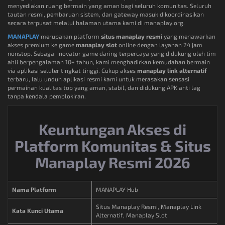
menyediakan ruang bermain yang aman bagi seluruh komunitas. Seluruh
tautan resmi, pembaruan sistem, dan gateway masuk dikoordinasikan
secara terpusat melalui halaman utama kami di manaplay.org.
MANAPLAY
merupakan platform
situs manaplay resmi
yang menawarkan
akses premium ke game
manaplay slot
online dengan layanan 24 jam
nonstop. Sebagai inovator game daring terpercaya yang didukung oleh tim
ahli berpengalaman 10+ tahun, kami menghadirkan kemudahan bermain
via aplikasi seluler tingkat tinggi. Cukup akses
manaplay link alternatif
terbaru, lalu unduh aplikasi resmi kami untuk merasakan sensasi
permainan kualitas top yang aman, stabil, dan didukung APK anti lag
tanpa kendala pemblokiran.
Keuntungan Akses di
Platform Komunitas & Situs
Manaplay Resmi 2026
Nama Platform
MANAPLAY Hub
Situs Manaplay Resmi, Manaplay Link
Kata Kunci Utama
Alternatif, Manaplay Slot