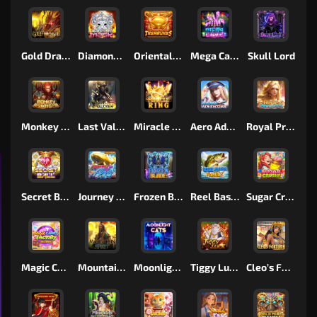
Gold Dragon
Diamond Mask
Oriental Treasures
Mega Cave
Skull Lord
Monkey King
Last Valkyrie
Miracle Ring
Aero Adventure
Royal Princess
Secret Ball
Journey to the Abyss
Frozen Blade
Reel Bass Family
Sugar Crush!
Magic Candy Factory
Mountain Spirit
Moonlight Cats
Tiggy Luck
Cleo’s Fortune