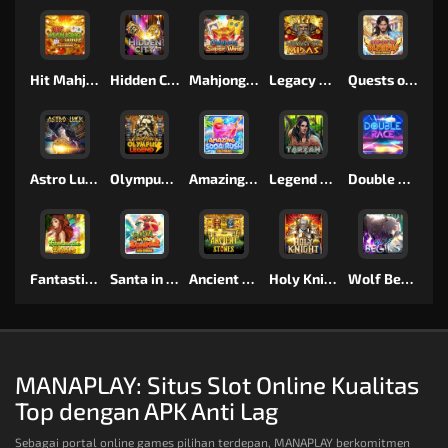
Hit Mahjong Wins
Hidden City
Mahjong Super Wins
Legacy of Midas
Quests of Olympus
Astro Luck
Olympus Legend
Amazing Soda Rush
Legend of Tarzan
Double Race
Fantastic Faries
Santa in the Summer
Ancient Stones
Holy Knight
Wolf Begins
MANAPLAY: Situs Slot Online Kualitas
Top dengan APK Anti Lag
Sebagai portal online games pilihan terdepan, MANAPLAY berkomitmen