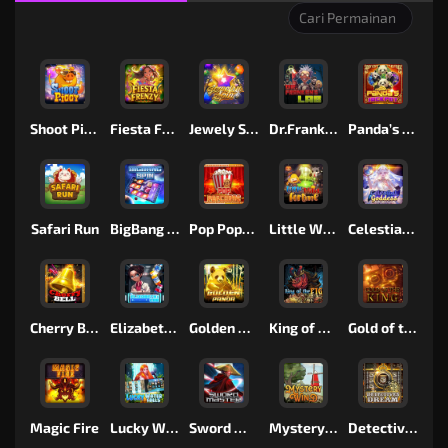
Shoot Piggy
Fiesta Frenzy
Jewely Spin
Dr.Franken’s Lab
Panda’s Jackpot
Safari Run
BigBang Spin
Pop Popcorns
Little Witch's Fortune
Celestial Goddess
Cherry Bell
Elizabeth Lab
Golden Panda
King of Pig
Gold of the King
Magic Fire
Lucky Waterfalls
Sword Master
Mystery Wind
Detective’s Dream