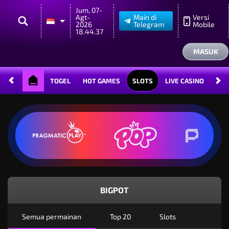
Jum, 07-
Agt-
Main di
Versi
2026
Telegram
Mobile
18.44.37
Selamat,
ip***wj
Telah Menang
Rp. 4.558.303,00
MASUK
TOGEL
HOT GAMES
SLOTS
LIVE CASINO
OLA
BIGPOT
Semua permainan
Top 20
Slots