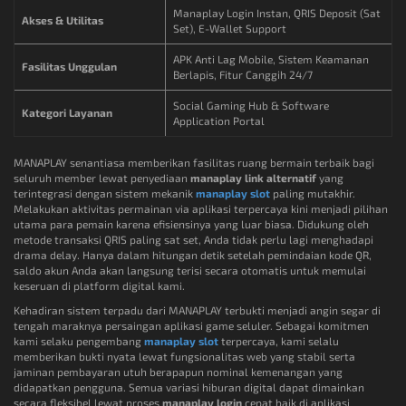
Manaplay Login Instan, QRIS Deposit (Sat
Akses & Utilitas
Set), E-Wallet Support
APK Anti Lag Mobile, Sistem Keamanan
Fasilitas Unggulan
Berlapis, Fitur Canggih 24/7
Social Gaming Hub & Software
Kategori Layanan
Application Portal
MANAPLAY senantiasa memberikan fasilitas ruang bermain terbaik bagi
seluruh member lewat penyediaan
manaplay link alternatif
yang
terintegrasi dengan sistem mekanik
manaplay slot
paling mutakhir.
Melakukan aktivitas permainan via aplikasi terpercaya kini menjadi pilihan
utama para pemain karena efisiensinya yang luar biasa. Didukung oleh
metode transaksi QRIS paling sat set, Anda tidak perlu lagi menghadapi
drama delay. Hanya dalam hitungan detik setelah pemindaian kode QR,
saldo akun Anda akan langsung terisi secara otomatis untuk memulai
keseruan di platform digital kami.
Kehadiran sistem terpadu dari MANAPLAY terbukti menjadi angin segar di
tengah maraknya persaingan aplikasi game seluler. Sebagai komitmen
kami selaku pengembang
manaplay slot
terpercaya, kami selalu
memberikan bukti nyata lewat fungsionalitas web yang stabil serta
jaminan pembayaran utuh berapapun nominal kemenangan yang
didapatkan pengguna. Semua variasi hiburan digital dapat dimainkan
secara fleksibel lewat proses
manaplay login
cepat baik di aplikasi